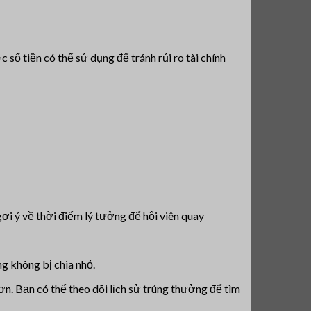
số tiền có thể sử dụng để tránh rủi ro tài chính
i ý về thời điểm lý tưởng để hội viên quay
ng không bị chia nhỏ.
. Bạn có thể theo dõi lịch sử trúng thưởng để tìm