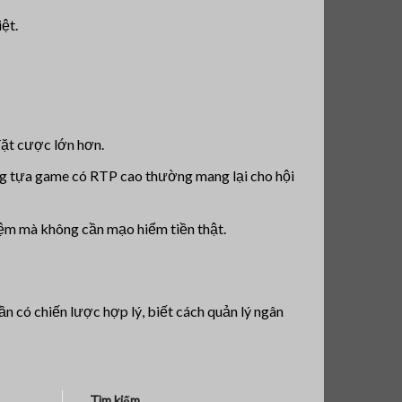
iệt.
đặt cược lớn hơn.
hững tựa game có RTP cao thường mang lại cho hội
hiệm mà không cần mạo hiểm tiền thật.
n có chiến lược hợp lý, biết cách quản lý ngân
Tìm kiếm