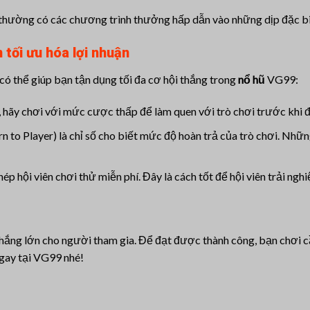
 thường có các chương trình thưởng hấp dẫn vào những dịp đặc b
 tối ưu hóa lợi nhuận
có thể giúp bạn tận dụng tối đa cơ hội thắng trong
nổ hũ
VG99:
hãy chơi với mức cược thấp để làm quen với trò chơi trước khi 
rn to Player) là chỉ số cho biết mức độ hoàn trả của trò chơi. N
ép hội viên chơi thử miễn phí. Đây là cách tốt để hội viên trải ng
ắng lớn cho người tham gia. Để đạt được thành công, bạn chơi cầ
ngay tại VG99 nhé!