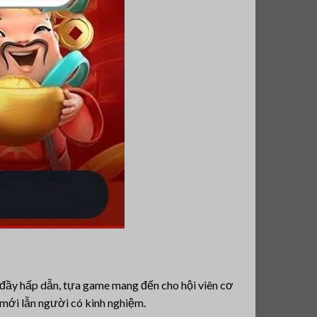
 đầy hấp dẫn, tựa game mang đến cho hội viên cơ
 mới lẫn người có kinh nghiệm.