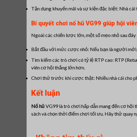
Tận dụng khuyến mãi và sự kiện đặc biệt: Nhà cái
Bí quyết chơi nổ hũ VG99 giúp hội viên
Ngoài các chiến lược lớn, một số mẹo nhỏ sau đây 
Bắt đầu với mức cược nhỏ: Nếu bạn là người mới, 
Tìm kiếm các trò chơi có tỷ lệ RTP cao: RTP (Retu
viên cơ hội thắng lớn hơn.
Chơi thử trước khi cược thật: Nhiều nhà cái cho ph
Kết luận
Nổ hũ
VG99 là trò chơi hấp dẫn mang đến cơ hội th
sách và chọn thời điểm chơi tối ưu. Hãy thử quay 