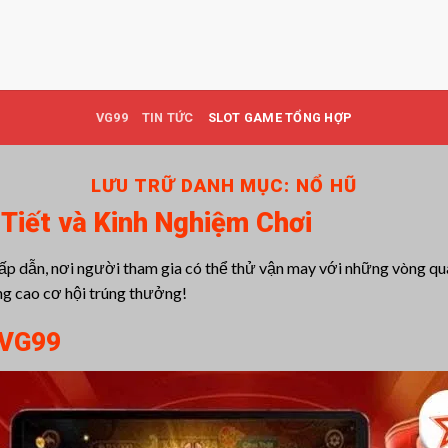
VG99
TIN TỨC
SLOT GAME TỔNG HỢP
LƯU TRỮ DANH MỤC:
NỔ HŨ
Tiết và Kinh Nghiệm Chơi
p dẫn, nơi người tham gia có thể thử vận may với những vòng qua
âng cao cơ hội trúng thưởng!
ũ VG99