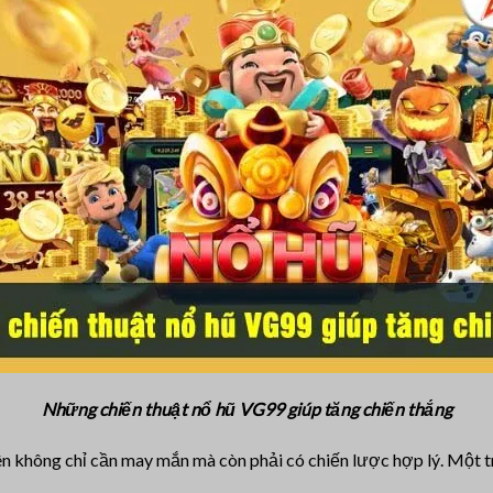
Những chiến thuật nổ hũ VG99 giúp tăng chiến thắng
iên không chỉ cần may mắn mà còn phải có chiến lược hợp lý. Một 