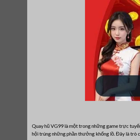
Quay hũ VG99 là một trong những game trực tuyến 
hội trúng những phần thưởng khổng lồ. Đây là trò 