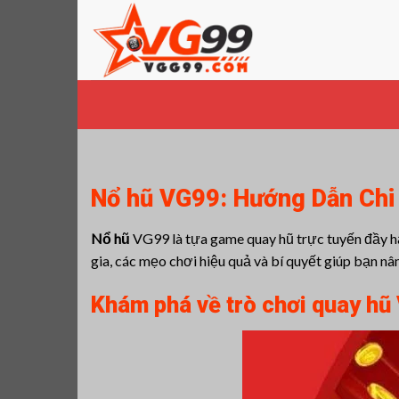
Bỏ
qua
nội
dung
Nổ hũ VG99: Hướng Dẫn Chi 
Nổ hũ
VG99 là tựa game quay hũ trực tuyến đầy hấ
gia, các mẹo chơi hiệu quả và bí quyết giúp bạn n
Khám phá về trò chơi quay h