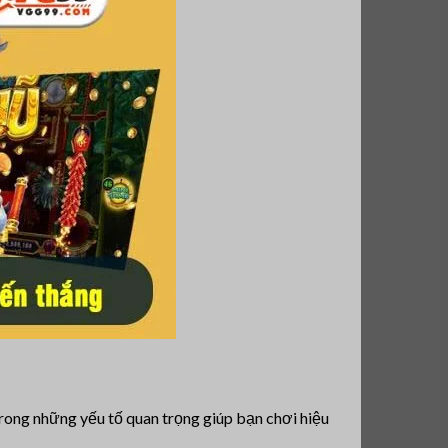
trong những yếu tố quan trọng giúp bạn chơi hiệu