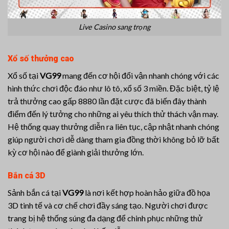
Live Casino sang trọng
Xổ số thưởng cao
Xổ số tại
VG99
mang đến cơ hội đổi vận nhanh chóng với các
hình thức chơi độc đáo như lô tô, xổ số 3 miền. Đặc biệt, tỷ lệ
trả thưởng cao gấp 8880 lần đặt cược đã biến đây thành
điểm đến lý tưởng cho những ai yêu thích thử thách vận may.
Hệ thống quay thưởng diễn ra liên tục, cập nhật nhanh chóng
giúp người chơi dễ dàng tham gia đồng thời không bỏ lỡ bất
kỳ cơ hội nào để giành giải thưởng lớn.
Bắn cá 3D
Sảnh bắn cá tại
VG99
là nơi kết hợp hoàn hảo giữa đồ họa
3D tinh tế và cơ chế chơi đầy sáng tạo. Người chơi được
trang bị hệ thống súng đa dạng để chinh phục những thử