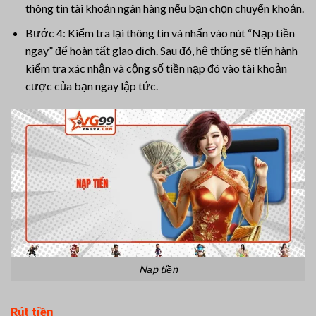
thông tin tài khoản ngân hàng nếu bạn chọn chuyển khoản.
Bước 4: Kiểm tra lại thông tin và nhấn vào nút “Nạp tiền
ngay” để hoàn tất giao dịch. Sau đó, hệ thống sẽ tiến hành
kiểm tra xác nhận và cộng số tiền nạp đó vào tài khoản
cược của bạn ngay lập tức.
Nạp tiền
Rút tiền