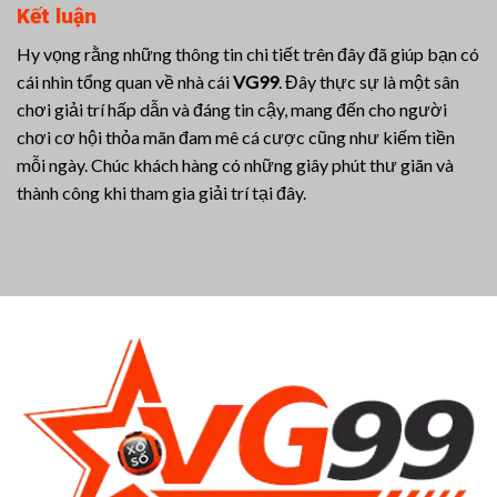
Kết luận
Hy vọng rằng những thông tin chi tiết trên đây đã giúp bạn có
cái nhìn tổng quan về nhà cái
VG99
. Đây thực sự là một sân
chơi giải trí hấp dẫn và đáng tin cậy, mang đến cho người
chơi cơ hội thỏa mãn đam mê cá cược cũng như kiếm tiền
mỗi ngày. Chúc khách hàng có những giây phút thư giãn và
thành công khi tham gia giải trí tại đây.