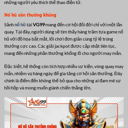
những người yêu thích thể thao điện tử.
Nổ hũ săn thưởng khủng
Sảnh
nổ hũ
tại
VG99
mang đến cơ hội đổi đời chỉ với một lần
quay. Tại đây, người dùng sẽ tìm thấy hàng trăm tựa game nổ
hũ với đồ họa bắt mắt, lối chơi đơn giản cùng tỷ lệ trúng
thưởng cực cao. Các giải jackpot được cập nhật liên tục,
mang đến những phần thưởng khổng lồ cho người may mắn.
Đặc biệt, hệ thống còn tích hợp nhiều sự kiện, vòng quay may
mắn, nhiệm vụ hàng ngày để gia tăng cơ hội săn thưởng. Đây
chính là điểm đến không thể bỏ qua cho những ai đam mê sự
hồi hộp và mong muốn giành chiến thắng lớn.