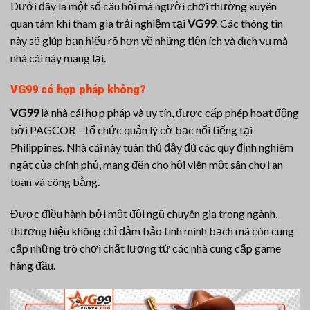
Dưới đây là một số câu hỏi mà người chơi thường xuyên
quan tâm khi tham gia trải nghiệm tại
VG99
. Các thông tin
này sẽ giúp bạn hiểu rõ hơn về những tiện ích và dịch vụ mà
nhà cái này mang lại.
VG99 có hợp pháp không?
VG99
là nhà cái hợp pháp và uy tín, được cấp phép hoạt động
bởi PAGCOR – tổ chức quản lý cờ bạc nổi tiếng tại
Philippines. Nhà cái này tuân thủ đầy đủ các quy định nghiêm
ngặt của chính phủ, mang đến cho hội viên một sân chơi an
toàn và công bằng.
Được điều hành bởi một đội ngũ chuyên gia trong ngành,
thương hiệu không chỉ đảm bảo tính minh bạch mà còn cung
cấp những trò chơi chất lượng từ các nhà cung cấp game
hàng đầu.