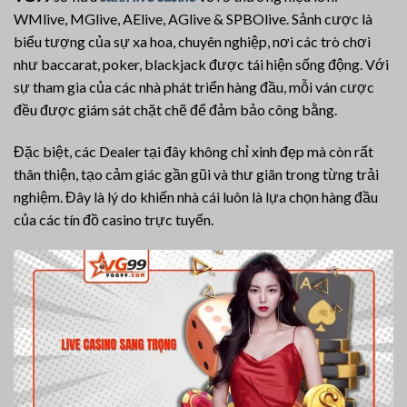
WMlive, MGlive, AElive, AGlive & SPBOlive. Sảnh cược là
biểu tượng của sự xa hoa, chuyên nghiệp, nơi các trò chơi
như baccarat, poker, blackjack được tái hiện sống động. Với
sự tham gia của các nhà phát triển hàng đầu, mỗi ván cược
đều được giám sát chặt chẽ để đảm bảo công bằng.
Đặc biệt, các Dealer tại đây không chỉ xinh đẹp mà còn rất
thân thiện, tạo cảm giác gần gũi và thư giãn trong từng trải
nghiệm. Đây là lý do khiến nhà cái luôn là lựa chọn hàng đầu
của các tín đồ casino trực tuyến.